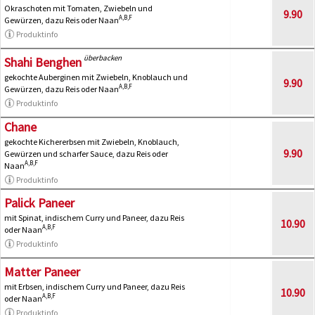
Okraschoten mit Tomaten, Zwiebeln und
9.90
A,B,F
Gewürzen, dazu Reis oder Naan
Produktinfo
überbacken
Shahi Benghen
gekochte Auberginen mit Zwiebeln, Knoblauch und
9.90
A,B,F
Gewürzen, dazu Reis oder Naan
Produktinfo
Chane
gekochte Kichererbsen mit Zwiebeln, Knoblauch,
9.90
Gewürzen und scharfer Sauce, dazu Reis oder
A,B,F
Naan
Produktinfo
Palick Paneer
mit Spinat, indischem Curry und Paneer, dazu Reis
10.90
A,B,F
oder Naan
Produktinfo
Matter Paneer
mit Erbsen, indischem Curry und Paneer, dazu Reis
10.90
A,B,F
oder Naan
Produktinfo