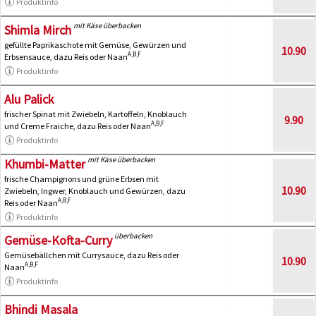
Produktinfo
mit Käse überbacken
Shimla Mirch
gefüllte Paprikaschote mit Gemüse, Gewürzen und
10.90
A,B,F
Erbsensauce, dazu Reis oder Naan
Produktinfo
Alu Palick
frischer Spinat mit Zwiebeln, Kartoffeln, Knoblauch
9.90
A,B,F
und Creme Fraiche, dazu Reis oder Naan
Produktinfo
mit Käse überbacken
Khumbi-Matter
frische Champignons und grüne Erbsen mit
10.90
Zwiebeln, Ingwer, Knoblauch und Gewürzen, dazu
A,B,F
Reis oder Naan
Produktinfo
überbacken
Gemüse-Kofta-Curry
Gemüsebällchen mit Currysauce, dazu Reis oder
10.90
A,B,F
Naan
Produktinfo
Bhindi Masala