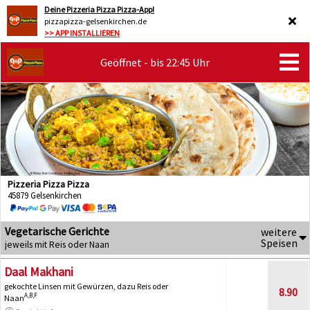
Deine Pizzeria Pizza Pizza-App!
pizzapizza-gelsenkirchen.de
>> APP INSTALLIEREN
Geöffnet - bis 22:45 Uhr
Pizzeria Pizza Pizza
45879 Gelsenkirchen
Vegetarische Gerichte
weitere
Speisen
jeweils mit Reis oder Naan
Daal Makhani
gekochte Linsen mit Gewürzen, dazu Reis oder
8.90
A,B,F
Naan